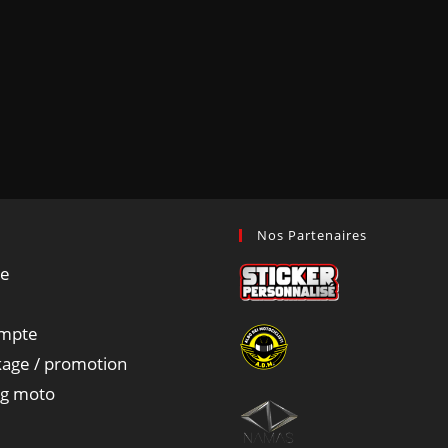
Nos Partenaires
ue
mpte
age / promotion
ng moto