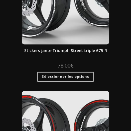
Stickers jante Triumph Street triple 675 R
78,00
€
Sélectionner les options