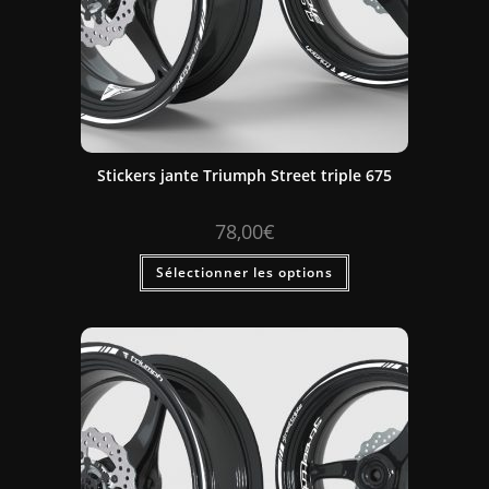
Stickers jante Triumph Street triple 675
78,00
€
Sélectionner les options