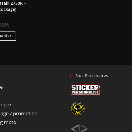
asaki Z750R –
tockage)
,00
€
panier
Nos Partenaires
ue
mpte
age / promotion
ng moto