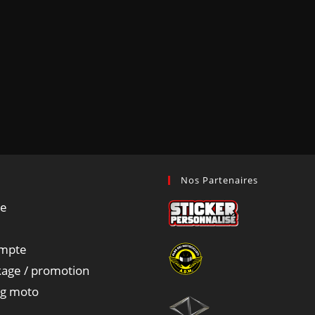
Nos Partenaires
ue
mpte
age / promotion
ng moto